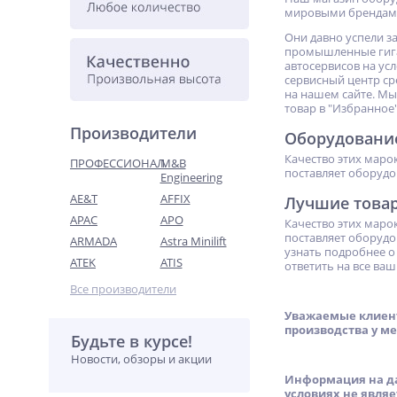
мировыми брендам
Они давно успели з
промышленные гиган
автосервисов на ус
сервисный центр ср
на нашем сайте. Мы
товар в "Избранное"
Производители
Оборудование
Качество этих маро
ПРОФЕССИОНАЛ
M&B
поставляет оборудо
Engineering
AE&T
AFFIX
Лучшие това
APAC
APO
Качество этих маро
поставляет оборудо
ARMADA
Astra Minilift
узнать подробнее о 
ATEK
ATIS
ответить на все ва
Все производители
Уважаемые клиент
производства у м
Будьте в курсе!
Новости, обзоры и акции
Информация на да
условиях не явля