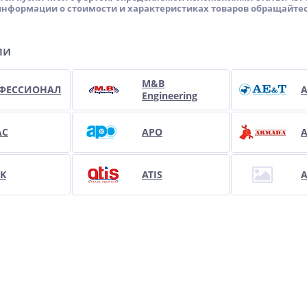
формации о стоимости и характеристиках товаров обращайтес
ли
M&B
ФЕССИОНАЛ
Engineering
AC
APO
EK
ATIS
A