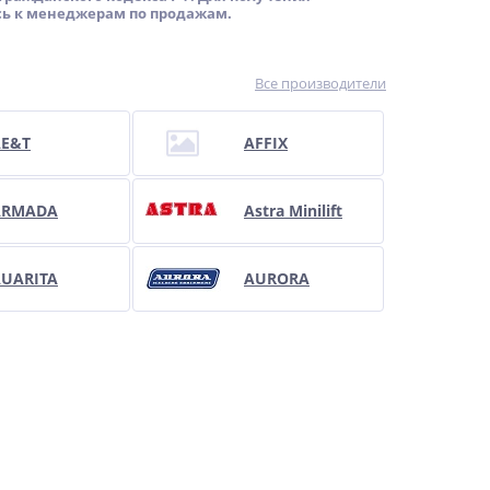
ь к менеджерам по продажам.
Все производители
AE&T
AFFIX
ARMADA
Astra Minilift
UARITA
AURORA