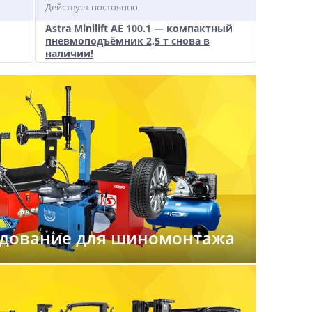
Действует постоянно
Действует
Astra Minilift AE 100.1 — компактный
Комплек
пневмоподъёмник 2,5 т снова в
решение
наличии!
дование для шиномонтажа