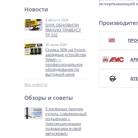
исчерпывающей ин
Новости
4 августа 2026
Производите
SIVIK ОБНОВИЛИ
ЯМНУЮ ТРАВЕРСУ
ТР-532
ПРО
30 июля 2026
Скидка 50% на пуско-
зарядные устройства
AP
Telwin —
профессиональное
оборудование по
выгодной цене
AT
Все новости
Обзоры и советы
5 железных причин
купить современный
подъемник с
трехсекционными
подхватами в свой
автосервис!