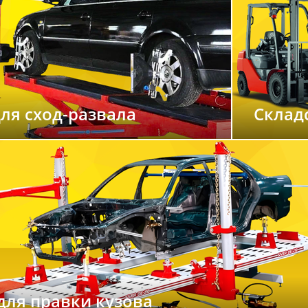
ля сход-развала
Склад
для правки кузова