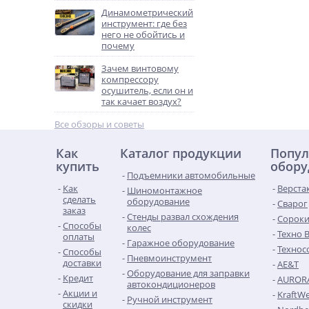
Динамометрический
инструмент: где без
него не обойтись и
почему
Зачем винтовому
компрессору
осушитель, если он и
так качает воздух?
Все обзоры и советы
Как
Каталог продукции
Попул
купить
обору
Подъемники автомобильные
Как
Верста
Шиномонтажное
сделать
оборудование
Сварог
заказ
Стенды развал схождения
Сорок
Способы
колес
Техно 
оплаты
Гаражное оборудование
Технос
Способы
Пневмоинструмент
доставки
AE&T
Оборудование для заправки
Кредит
AUROR
автокондиционеров
Акции и
KraftWe
Ручной инструмент
скидки