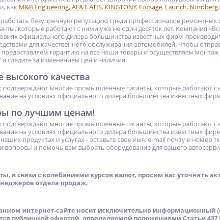
и, как
M&B Engineering
,
AE&T
,
ATIS
,
KINGTONY
,
Forsage
,
Launch
,
Nordberg
аработать безупречную репутацию среди профессионалов ремонтных и
ты, которые работают с ними уже не один десяток лет. Компания «Все
ловиях официального дилера большинства известных фирм-производит
едствами для качественного обслуживания автомобилей. Чтобы отправ
 предоставляем гарантию на все наши товары и осуществляем монтаж
 и следите за изменением цен и наличия.
 высокого качества
к подтверждают многие промышленные гиганты, которые работают с ни
вание на условиях официального дилера большинства известных фирм
ры по лучшим ценам!
к подтверждают многие промышленные гиганты, которые работают с ни
вание на условиях официального дилера большинства известных фирм
наших продуктах и услугах - оставьте свое имя, e-mail почту и номер 
ши вопросы и помочь вам выбрать оборудование для вашего автосерви
ы, в связи с колебаниями курсов валют, просим вас уточнять а
енеджеров отдела продаж.
нном интернет-сайте носит исключительно информационный (о
ется публичной офертой, определяемой положениями Статьи 437 