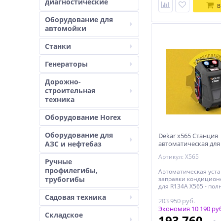
диагностические
В
Оборудование для
автомойки
Станки
Генераторы
Дорожно-
строительная
техника
Оборудование Horex
Оборудование для
Dekar x565 Станция
АЗС и нефтебаз
автоматическая для
автомобильных ко
Артикул: X565
Ручные
профилегибы,
Автоматическая уста
трубогибы
заправки кондицион
для R134A X565 - по
автоматическая уста
Садовая техника
203 950 руб.
обслуживанию конд
автомобилей. Увели
Экономия 10 190 ру
Складское
размер баллона для 
193 760