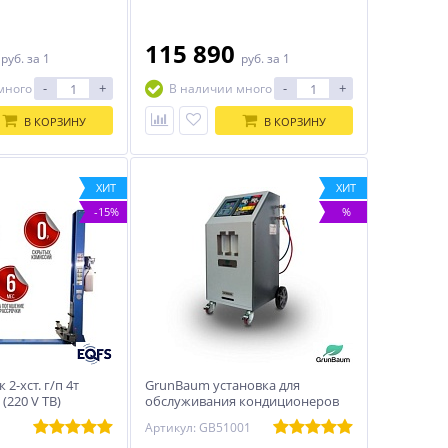
высота подъема –
чивает комфортный
и агрегатам авто;
0
115 890
руб.
за 1
руб.
за 1
-
+
-
+
много
В наличии много
В КОРЗИНУ
В КОРЗИНУ
ХИТ
ХИТ
-15%
%
2-хст. г/п 4т
GrunBaum установка для
 (220 V ТВ)
обслуживания кондиционеров
AC3000N
Артикул: GB51001