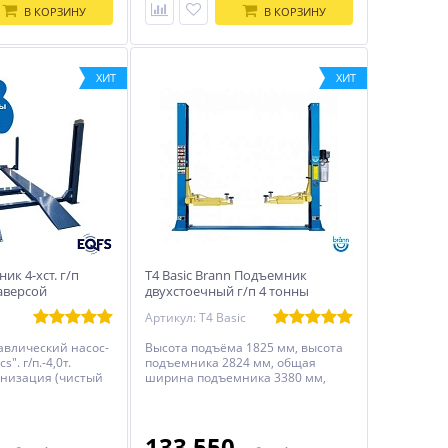
В КОРЗИНУ
В КОРЗИНУ
ХИТ
ХИТ
ик 4-хст. г/п
T4 Basic Brann Подъемник
раверсой
двухстоечный г/п 4 тонны
Артикул: Т4 Basic
авлический насос-
Высота подъёма 1825 мм, высота
s". г/п.-4,0т.
подъемника 2824 мм, общая
онизация (чистый
ширина подъемника 3380 мм,
расстояние между стойками 2820
мм. Электрогидравлический
двухстоечный подъемник BRANN
T4 Basic с нижней
0
133 550