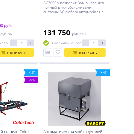
AC3000N позволит Вам выполнить
полный цикл обслуживания
системы AC любого автомобиля с
газом R134a
0 руб.
0
131 750
руб.
за 1
руб.
за 1
-
+
-
+
мало
В наличии много
В КОРЗИНУ
В КОРЗИНУ
ХИТ
ХИТ
-5%
 стапель Color
Автоматическая мойка деталей