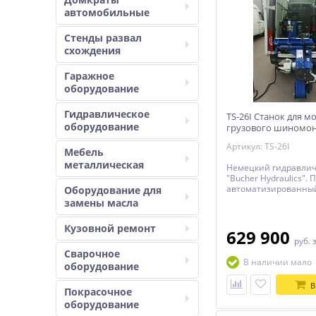
автомобильные
Стенды развал
схождения
Гаражное
оборудование
Гидравлическое
TS-26I Станок для 
оборудование
грузового шиномон
Артикул: TS-26I
Мебель
металлическая
Немецкий гидравлич
"Bucher Hydraulics".
автоматизированны
Оборудование для
универсальный груз
замены масла
шиномонтажный стан
дюймов для мобильн
Кузовной ремонт
демонтажа шин легк
629 900
руб.
грузовиков, грузовых
автомобилей, автобу
Сварочное
В наличии мало
промышленного тран
оборудование
сельхозтехники и тр
В
Покрасочное
оборудование