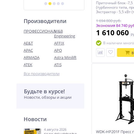
Приточный блок -7,5 
(турбинного типа, п
Экстрактор - 5,5 кВт 
типа, прямой привод
Производители
1 694 800 руб.
Экономия 84 740 ру
1 610 060
ПРОФЕССИОНАЛ
M&B
р
Engineering
AE&T
AFFIX
В наличии много
APAC
APO
В
ARMADA
Astra Minilift
ATEK
ATIS
Все производители
Будьте в курсе!
Новости, обзоры и акции
Новости
4 августа 2026
WDK-HP201F Пресс 