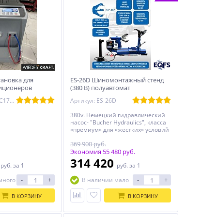
ановка для
ES-26D Шиномонтажный стенд
диционеров
(380 В) полуавтомат
Артикул: WDK-AC1700
Артикул: ES-26D
380v. Немецкий гидравлический
насос- "Bucher Hydraulics", класса
«премиум» для «жестких» условий
эксплуатации. Диски алюминий и
369 900 руб.
сталь диаметром 14-26”
Экономия 55 480 руб.
0
314 420
руб.
за 1
руб.
за 1
-
+
-
+
много
В наличии мало
В КОРЗИНУ
В КОРЗИНУ