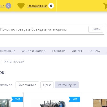
0
0
ние
Отложенные
ЗВОДИТЕЛИ
АКЦИИ И СКИДКИ
НОВОСТИ
ЛИЗИНГ
ОПЛАТА
Хиты продаж
аж
овать по
:
Умолчанию
Цене
Рейтингу
ХИТ
ХИТ