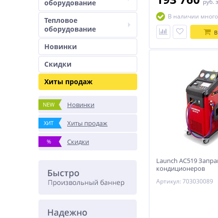
руб.
оборудование
(15 кг). Производит
вакуумный насос поз
В наличии много
использовать устано
Тепловое
для обслуживания с
оборудование
кондиционирования
В
микроавтобусов.
Новинки
Скидки
Хиты продаж
Новинки
NEW
Хиты продаж
ХИТ
Скидки
%
Launch AC519 Запра
кондиционеров
Артикул: 703030089