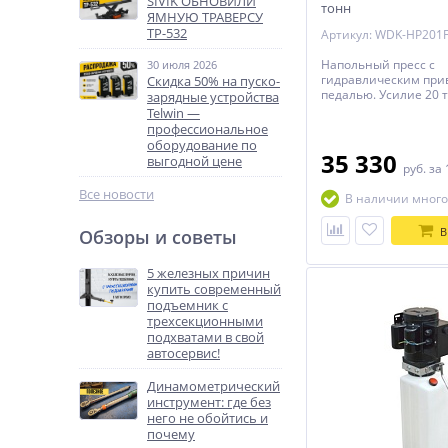
SIVIK ОБНОВИЛИ
тонн
ЯМНУЮ ТРАВЕРСУ
ТР-532
Артикул: WDK-HP201
Напольный пресс с
30 июля 2026
гидравлическим при
Скидка 50% на пуско-
педалью. Усилие 20 
зарядные устройства
"Свободные руки"
Telwin —
профессиональное
оборудование по
35 330
выгодной цене
руб.
за 
Все новости
В наличии много
В
Обзоры и советы
5 железных причин
купить современный
подъемник с
трехсекционными
подхватами в свой
автосервис!
Динамометрический
инструмент: где без
него не обойтись и
почему