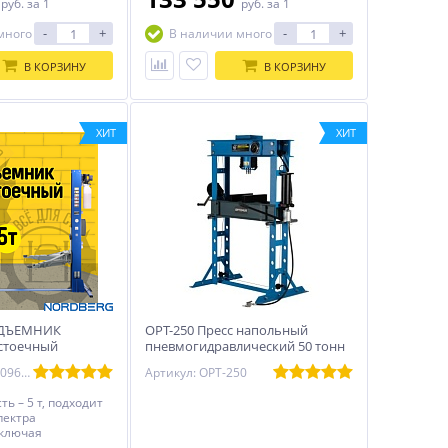
руб.
за 1
руб.
за 1
синхронизацией г/п 4 тонны.
-
+
-
+
много
В наличии много
В КОРЗИНУ
В КОРЗИНУ
ХИТ
ХИТ
ОДЪЕМНИК
OPT-250 Пресс напольный
 стоечный
пневмогидравлический 50 тонн
ический, г/п 5т,
OPTIMUS
Артикул: ЦБ-00009610
Артикул: OPT-250
ь – 5 т, подходит
пектра
включая
ранспорт;