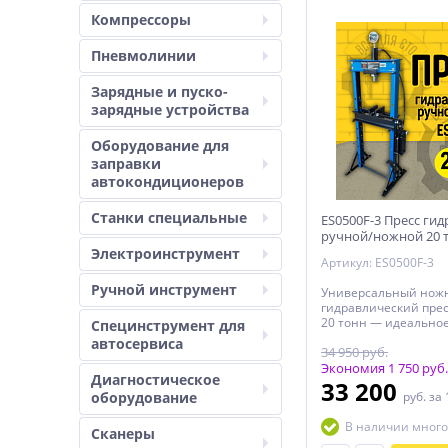
Компрессоры
Пневмолинии
Зарядные и пуско-
зарядные устройства
Оборудование для
заправки
автокондиционеров
Станки специальные
ES0500F-3 Пресс ги
ручной/ножной 20 
Электроинструмент
Артикул: ES0500F-3
Ручной инструмент
Универсальный ножн
гидравлический прес
20 тонн — идеально
Специнструмент для
для выпрессовки втул
автосервиса
34 950 руб.
подшипников, детал
других элементов в 
Экономия 1 750 руб.
Диагностическое
мастерской или гар
33 200
оборудование
руб.
за 
удобной педалью и р
позволяет работать
В наличии много
руками и экономить 
Сканеры
ремонте.