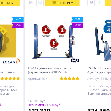
 КОРЗИНУ
В КОРЗИНУ
ХИТ
ХИТ
-5%
-15%
ES-4 Подъемник 2-хст. г/п 4т
ES4D-4 Подъемн
 заправки
(серая каретка) (380 V ТВ)
4т,эл/гидр. с т
ндиционеров
Артикул: ES-4
Артикул: ES4D-4
новка для
Немецкий гидр
еров DEKAR
"Bucher Hydraulic
лностью
Верхняя синхр
новка по
пол).
143 910 руб.
иционеров
ченный
б.
Экономия 21 590 руб.
хладагента
122 320
374 36