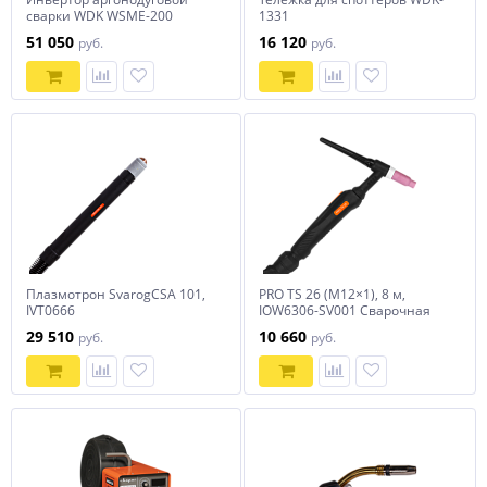
сварки WDK WSME-200
1331
51 050
16 120
руб.
руб.
Плазмотрон SvarogCSA 101,
PRO TS 26 (М12×1), 8 м,
IVT0666
IOW6306-SV001 Сварочная
горелка Svarog
29 510
10 660
руб.
руб.