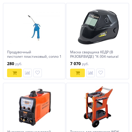
Продувочный
Маска сварщика КЕДР (В
пистолет пластиковый, сопло 10 см
РАЗОБР.ВИДЕ) "К-304 natural
NORDBERG Ti20
color EXPERT", черная
280
7 070
руб.
руб.
Инвертор аргонодуговой
Тележка для споттеров WDK-