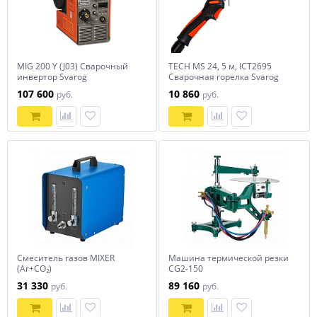
MIG 200 Y (J03) Сварочный
TECH MS 24, 5 м, ICT2695
инвертор Svarog
Сварочная горелка Svarog
107 600
10 860
руб.
руб.
Смеситель газов MIXER
Машина термической резки
(Ar+CO₂)
CG2-150
31 330
89 160
руб.
руб.