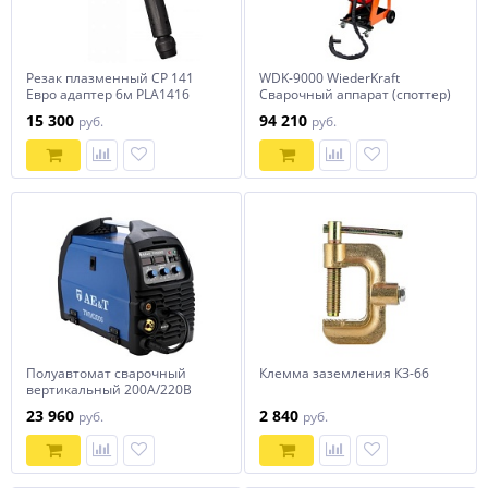
Резак плазменный CP 141
WDK-9000 WiederKraft
Евро адаптер 6м PLA1416
Сварочный аппарат (споттер)
15 300
94 210
руб.
руб.
Полуавтомат сварочный
Клемма заземления КЗ-66
вертикальный 200А/220В
TWM200S AE&T
23 960
2 840
руб.
руб.