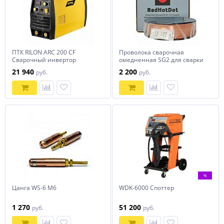
ПТК RILON ARC 200 CF
Проволока сварочная
Сварочный инвертор
омедненная SG2 для сварки
сталей (0.8 мм, 5 кг)
21 940
2 200
руб.
руб.
%
Цанга WS-6 М6
WDK-6000 Споттер
1 270
51 200
руб.
руб.