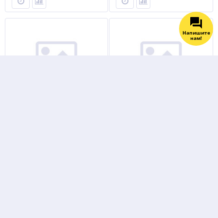
Напишите
нам!
Электроды ЦЛ-11 Ø 2 мм
Электроды УОНИИ 13/55 Ø
(СЗСМ) пачка 1кг
4,0*450 мм (ESAB) пачка 6кг
МОСТ
Не указана цена
Не указана цена