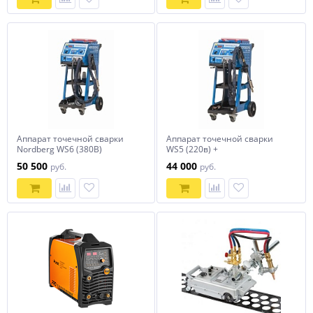
Аппарат точечной сварки
Аппарат точечной сварки
Nordberg WS6 (380В)
WS5 (220в) +
дополнительный комплект
50 500
44 000
руб.
руб.
расходников NORDBERG