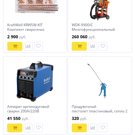
KraftWell KRWSW-KIT
WDK-9900/C
Комплект сварочных
Многофункциональный
аксессуаров для аппаратов
споттер с возможностью
2 900
260 060
руб.
руб.
точечной сварки, в кейсе
односторонней и
двусторонней точечной
сварки Wiederkraft
Аппарат аргонодуговой
Продувочный
сварки 200А/220В
пистолет пластиковый, сопло 25 см
TWT200AC/DC AE&T
NORDBERG Ti20L
41 550
320
руб.
руб.