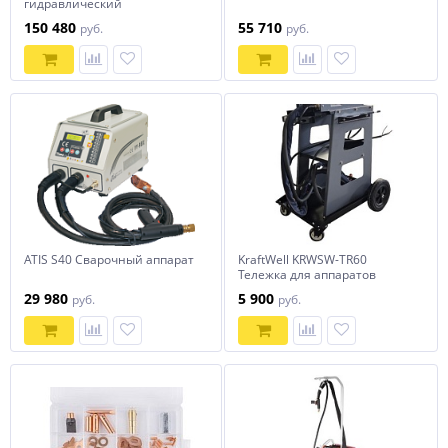
гидравлический
пятиэлементных дисков 20 т.
150 480
55 710
руб.
руб.
БГ20-150
ATIS S40 Сварочный аппарат
KraftWell KRWSW-TR60
Тележка для аппаратов
точечной сварки
29 980
5 900
руб.
руб.