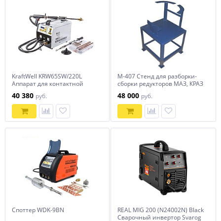
KraftWell KRW65SW/220L
М-407 Стенд для разборки-
Аппарат для контактной
сборки редукторов МАЗ, КРАЗ
точечной сварки 220 В
40 380
48 000
руб.
руб.
(споттер)
Споттер WDK-9BN
REAL MIG 200 (N24002N) Black
Сварочный инвертор Svarog