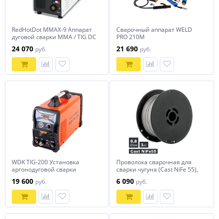
RedHotDot MMAX-9 Аппарат
Сварочный аппарат WELD
дуговой сварки ММА / TIG DC
PRO 210M
инверторный арт. 013650
24 070
21 690
руб.
руб.
WDK TIG-200 Установка
Проволока сварочная для
аргонодуговой сварки
сварки чугуна (Cast NiFe 55),
Ø 0,8 мм, 1 кг
19 600
6 090
руб.
руб.