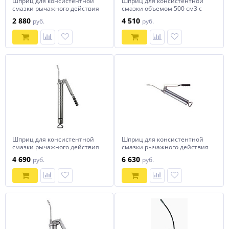
Шприц для консистентной
Шприц для консистентной
смазки рычажного действия
смазки объемом 500 см3 с
объемом 300 см3
пистолетной ручкой прямой
2 880
4 510
руб.
руб.
жесткий наконечник
Шприц для консистентной
Шприц для консистентной
смазки рычажного действия
смазки рычажного действия
объемом 1000 см3
объемом 500 см3
4 690
6 630
руб.
руб.