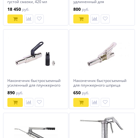
густой смазки, 420 мл
удлиненный для
NORDBERG NE774K
плунжерного шприца +
18 450
800
руб.
руб.
насадка для очистки
NORDBERG NO9017
Наконечник быстросъемный
Наконечник быстросъемный
усиленный для плунжерного
для плунжерного шприца
шприца + насадка для
NORDBERG NO9015
890
650
руб.
руб.
очистки NORDBERG NO9016