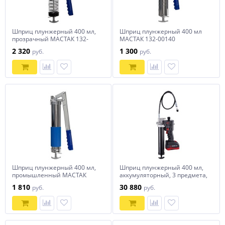
Шприц плунжерный 400 мл,
Шприц плунжерный 400 мл
прозрачный МАСТАК 132-
МАСТАК 132-00140
01440
2 320
1 300
руб.
руб.
Шприц плунжерный 400 мл,
Шприц плунжерный 400 мл,
промышленный МАСТАК
аккумуляторный, 3 предмета,
132-01140
кейс MIGHTY SEVEN MIGHTY
1 810
30 880
руб.
руб.
SEVEN DGG-102A1