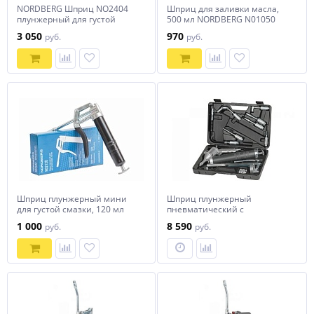
NORDBERG Шприц NO2404
Шприц для заливки масла,
плунжерный для густой
500 мл NORDBERG N01050
смазки, с телескопической
3 050
970
руб.
руб.
ручкой, 400мл
Шприц плунжерный мини
Шприц плунжерный
для густой смазки, 120 мл
пневматический с
NORDBERG NO2120
поворотом рукоятки, 400 мл,
1 000
8 590
руб.
руб.
с насадками в кейсе
NORDBERG NO3404