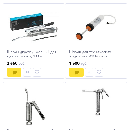
Шприц двухплунжерный для
Шприц для технических
густой смазки, 400 мл
жидкостей WDK-65282
NORDBERG NO2406
2 650
1 500
руб.
руб.