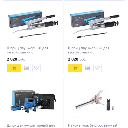
Шприц плунжерный для
Шприц плунжерный для
густой смазки с
густой смазки с
шестеренчатой передачей,
шестеренчатой передачей,
2 020
2 020
руб.
руб.
600 мл NORDBERG NO2416
400 мл NORDBERG NO2414
Шприц аккумуляторный для
Наконечник быстросъемный