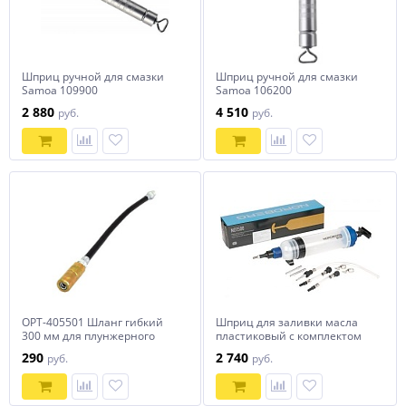
Шприц ручной для смазки
Шприц ручной для смазки
Samoa 109900
Samoa 106200
2 880
4 510
руб.
руб.
OPT-405501 Шланг гибкий
Шприц для заливки масла
300 мм для плунжерного
пластиковый с комплектом
смазочного шприца с
насадок, 1500 мл NORDBERG
290
2 740
руб.
руб.
наконечником OPTIMUS
NO1500