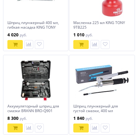
Шприц плунжерный 400 мл,
Масленка 225 мл KING TONY
гибкая насадка KING TONY
9TB225
9BU242T
4 020
1 010
руб.
руб.
Аккумуляторный шприц для
Шприц плунжерный для
смазки BRANN BRO-Q901
густой смазки, 400 мл
NORDBERG NO2424
8 300
1 840
руб.
руб.