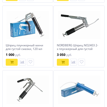
Шприц плунжерный мини
NORDBERG Шприц NO2403 2-
для густой смазки, 120 мл
х плунжерный для густой
NORDBERG NO2120
смазки, с переключением
1 000
3 050
руб.
руб.
плунжеров, 400мл