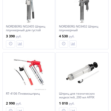
NORDBERG NO2405 Шприц
NORDBERG NO3402 Шприц
плунжерный для густой
плунжерный
смазки, 400 мл
пневматический для густой
3 390
4 530
руб.
руб.
смазки, 400 мл, с поворотом
рукоятки
RT-4106 Пневмошприц
Шприц для технических
жидкостей, 200 мл AFFIX
AF13210200
2 990
1 010
руб.
руб.