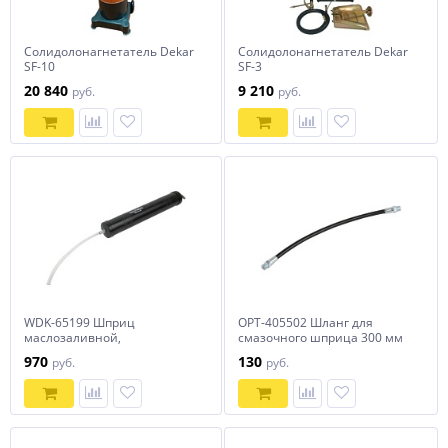
Солидолонагнетатель Dekar
Солидолонагнетатель Dekar
SF-10
SF-3
20 840
9 210
руб.
руб.
WDK-65199 Шприц
OPT-405502 Шланг для
маслозаливной,
смазочного шприца 300 мм
плунжерный 1000мл
OPTIMUS
970
130
руб.
руб.
Wiederkraft