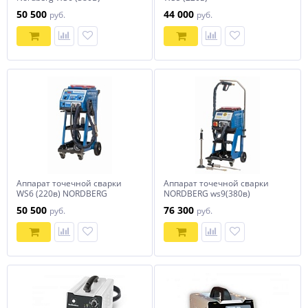
дополнительный комплект
50 500
44 000
руб.
руб.
расходников NORDBERG
Аппарат точечной сварки
Аппарат точечной сварки
WS6 (220в) NORDBERG
NORDBERG ws9(380в)
50 500
76 300
руб.
руб.