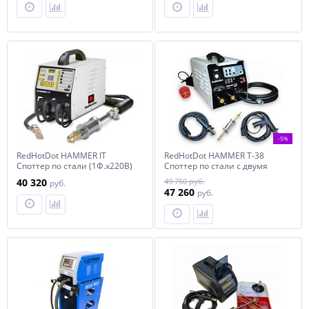
-5%
RedHotDot HAMMER IT
RedHotDot HAMMER T-38
Споттер по стали (1Ф.х220B)
Споттер по стали с двумя
арт. 275116
пистолетами (2Ф.х380B) арт.
40 320
49 750 руб.
руб.
022973
47 260
руб.