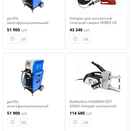
gw-65L
Аппарат для контактной
многофункциональный
точечной сварки HOREX HZ
сварочный аппарат 380В
18.605-2
51 900
43 240
руб.
руб.
gw-65L
RedHotDot HAMMER DDT
многофункциональный
6300А Аппарат контактной
сварочный аппарат
сварки арт. 022980
51 900
114 680
руб.
руб.