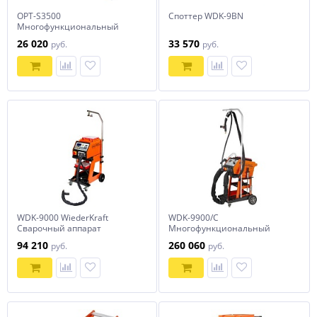
OPT-S3500
Споттер WDK-9BN
Многофункциональный
споттер для точечной
26 020
33 570
руб.
руб.
сварки, 220В, сварочный ток
3500А OPTIMUS
WDK-9000 WiederKraft
WDK-9900/C
Сварочный аппарат
Многофункциональный
(споттер)
споттер с возможностью
94 210
260 060
руб.
руб.
односторонней и
двусторонней точечной
сварки Wiederkraft