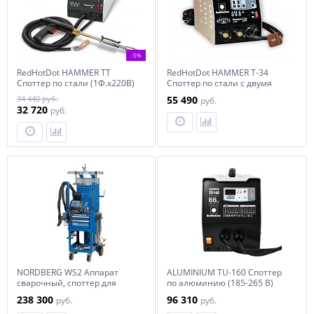
-5%
RedHotDot HAMMER TТ
RedHotDot HAMMER T-34
Споттер по стали (1Ф.х220B)
Споттер по стали с двумя
арт. 048782
пистолетами (1Ф.х220B) арт.
34 440 руб.
55 490
руб.
010314
32 720
руб.
NORDBERG WS2 Аппарат
ALUMINIUM TU-160 Споттер
сварочный, споттер для
по алюминию (185-265 В)
алюминия
арт. 040188 RedHotDot
238 300
96 310
руб.
руб.