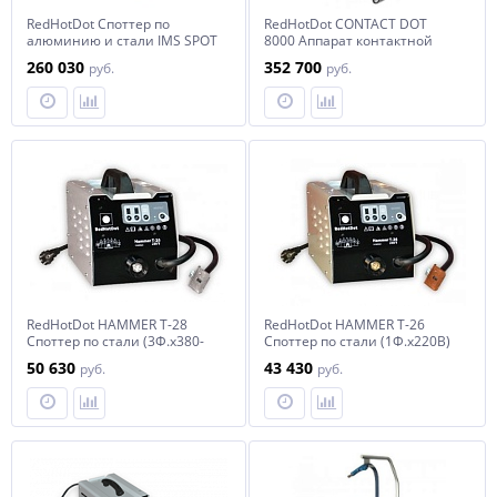
RedHotDot Споттер по
RedHotDot CONTACT DOT
алюминию и стали IMS SPOT
8000 Аппарат контактной
ARCPULL 200 арт. 059405
сварки арт. 276616
260 030
352 700
руб.
руб.
RedHotDot HAMMER T-28
RedHotDot HAMMER T-26
Споттер по стали (3Ф.х380-
Споттер по стали (1Ф.х220B)
400B) арт. 010307
арт. 010291
50 630
43 430
руб.
руб.