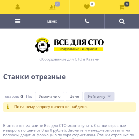
0
0
0
МЕНЮ
Оборудование для СТО в Казани
Станки отрезные
0
Товаров:
По
:
Умолчанию
Цене
Рейтингу
По вашему запросу ничего не найдено.
В интернет-магазине Все для СТО можно купить Станки отрезные
недорого по цене от 0 до 0 рублей. Звоните и менеджеры ответят на
вопросы, дадут информацию по характеристикам. Станки отрезные по