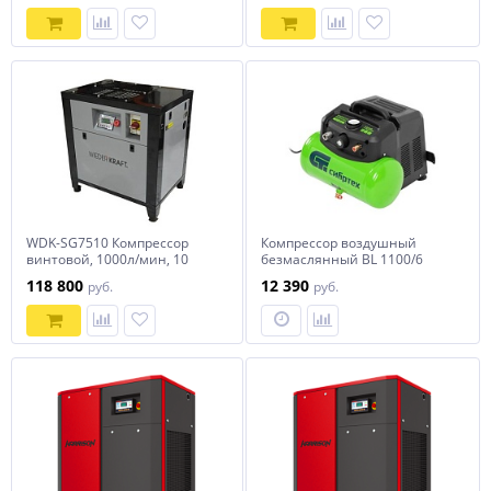
WDK-SG7510 Компрессор
Компрессор воздушный
винтовой, 1000л/мин, 10
безмаслянный BL 1100/6
бар, 7.5 кВт, 380В
1100Вт, ресивер 6 литров,
118 800
12 390
руб.
руб.
180 л/мин// Сибртех