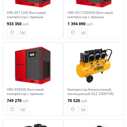
HRS-9511200 Винтовой
HRS-9511200VSD Винтовой
компрессор с прямым
компрессор с прямым
приводом Harrison: 11200 л/
приводом Harrison: 11200 л/
933 350
1 394 890
руб.
руб.
мин, 10 бар, 75 кВт
мин, 10 бар, 75 кВт
HRS-958500 Винтовой
Компрессор безмасляный,
компрессор с прямым
малошумный DLS 3300/100,
приводом Harrison: 8500 л/
3300 Вт,3x1100, 100 л, 570 л/
749 270
70 520
руб.
руб.
мин, 10 бар, 55 кВт
мин ,блок управления//
Denzel