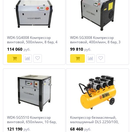
WDK-SG4008 Компрессор
WDK-SG3008 Компрессор
винтовой, 500л/мин, 8 бар, 4
винтовой, 400л/мин, 8 бар, 3
кВт, 380В
кВт, 220В
114 060
99 810
руб.
руб.
WDK-SG5510 Компрессор
Компрессор безмасляный,
винтовой, 650л/мин, 10 бар,
малошумный DLS 2250/100,
5.5 кВт, 380В
2250 Вт, 3x750, 100 л, 410 л/
121 190
68 460
руб.
руб.
мин блок управления/ Denzel