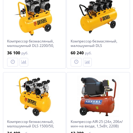
Компрессор безмасляный,
Компрессор безмасляный,
малошумный DLS 2200/50,
малошумный DLS
2200 Вт, 2x1100, 50 л, 380 л/
1800/100,1800 Вт, 3x600, 100
36 100
60 240
руб.
руб.
мин// Denzel
л, 345 л/мин// Denzel
Компрессор безмасляный,
Компрессор AIR-25 (24л, 206л/
малошумный DLS 1500/50,
мин-на входе, 1,5кВт, 220В)
1500 ВТ, 2x750, 50 л, 260 л/