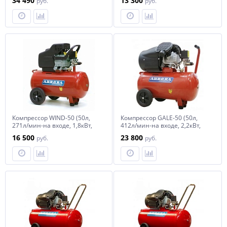
34 490
13 300
руб.
руб.
мин// Denzel
Компрессор WIND-50 (50л,
Компрессор GALE-50 (50л,
271л/мин-на входе, 1,8кВт,
412л/мин-на входе, 2,2кВт,
220В)
220В)
16 500
23 800
руб.
руб.