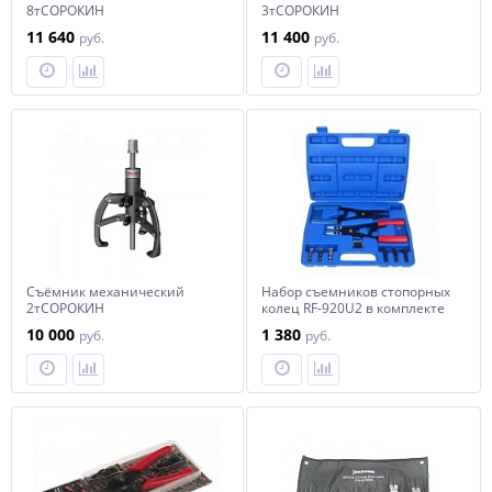
8тСОРОКИН
3тСОРОКИН
11 640
11 400
руб.
руб.
Съёмник механический
Набор съемников стопорных
2тСОРОКИН
колец RF-920U2 в комплекте
со сменными губками
10 000
1 380
руб.
руб.
10"-250мм, 15пр., в кейсе
ROCKFORCE /1