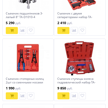
Съемник подшипников 3-
Съемник с двумя
лапый 8" TA-D1010-4
сепараторами набор TA-
D1002
5 290
2 410
руб.
руб.
Съемник стопорных колец
Съемник ступицы колеса
2шт со сменными носами
гидравлический набор TA-
10" TA-H1036
D1128
1 990
9 850
руб.
руб.