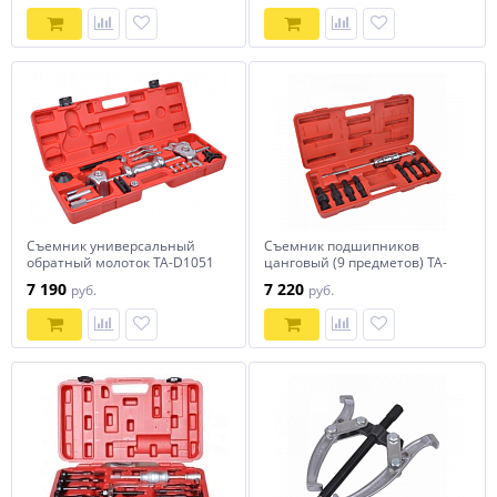
Съемник универсальный
Съемник подшипников
обратный молоток TA-D1051
цанговый (9 предметов) TA-
D1090
7 190
7 220
руб.
руб.