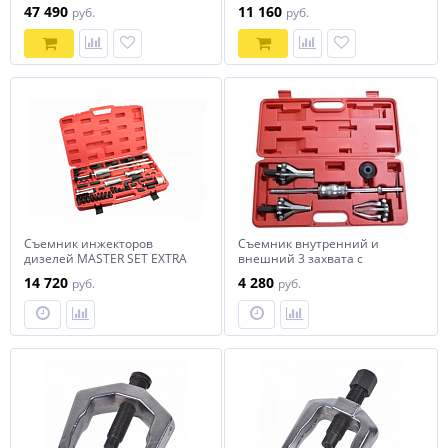
A1101
47 490
11 160
руб.
руб.
Съемник инжекторов
Съемник внутренний и
дизелей MASTER SET EXTRA
внешний 3 захвата с
TA-D1118
обратным молотком TA-
14 720
4 280
руб.
руб.
D1031