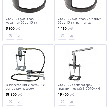
Съемник фильтров
Съемник фильтров масляных
масляных 99мм 15-ти
92мм 15-ти гранный для
гранный для дизельных
дизельных двигателей
3 900
1 150
руб.
руб.
двигателей
(NISSAN) чашка JTC
(TOYOTA,DAIHATSU) чашка
JTC
Выпрессовщик с рамой и с
Съёмник с сепаратором
выносным насосом
гидравлический 8тСОРОКИН
4тСОРОКИН
38 800
19 400
руб.
руб.