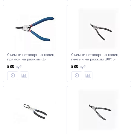
Съемник стопорных колец
Съемник стопорных колец
прямой на разжим (L-
гнутый на разжим (90°,L-
200мм), в блистере Forsage
200мм), в блистере Forsage F-
580
580
руб.
руб.
F-609200SS
609200SB