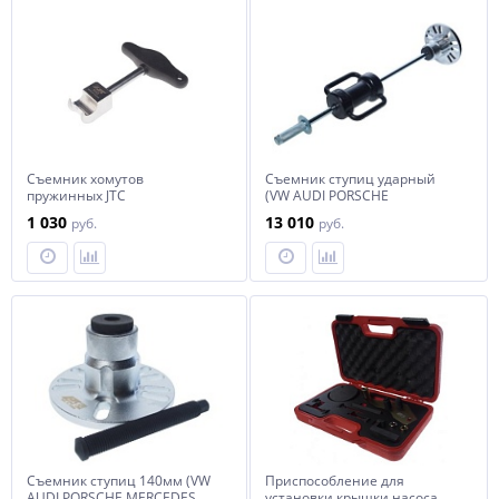
Съемник хомутов
Съемник ступиц ударный
пружинных JTC
(VW AUDI PORSCHE
MERCEDES Benz) JTC
1 030
13 010
руб.
руб.
Съемник ступиц 140мм (VW
Приспособление для
AUDI PORSCHE MERCEDES
установки крышки насоса