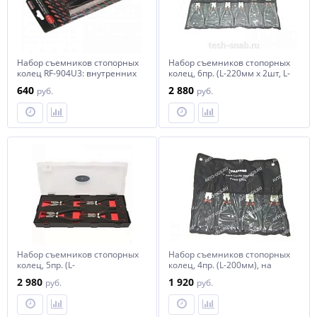
Набор съемников стопорных
Набор съемников стопорных
колец RF-904U3: внутренних
колец, 6пр. (L-220мм х 2шт, L-
и внешних 4пр ROCKFORCE
180мм х 4шт), на полотне
640
2 880
руб.
руб.
/1 NEW
Partner PA-6878A
Набор съемников стопорных
Набор съемников стопорных
колец, 5пр. (L-
колец, 4пр. (L-200мм), на
200мм+съемник стопорных
полотне Partner PA-68-200A
2 980
1 920
руб.
руб.
колец суппортов), на
полотне Partner PA-6877A