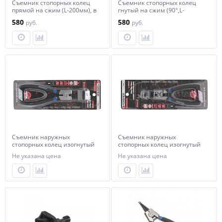
Съемник стопорных колец
Съемник стопорных колец
прямой на сжим (L-200мм), в
гнутый на сжим (90°,L-
блистере Forsage F-609200HS
200мм), в блистере Forsage F-
580
580
руб.
руб.
609200HB
Съемник наружных
Съемник наружных
стопорных колец изогнутый
стопорных колец изогнутый
90° "Profi" 7"-180мм, в
90° "Profi" 6"-150мм, в
Не указана цена
Не указана цена
блистере Forsage F-405
блистере Forsage F-304