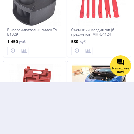
Выворачиватель шпилек TA-
Съемники молдингов (6
B1029
предметов) MHR04124
1 450
530
руб.
руб.
Напишите
нам!
Расширитель трубы (3
Накидка магнитная
предмета) TA-M1001
1100x600мм TA05136C
Не указана цена
720
руб.