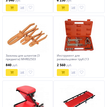
3 040
6 230
руб.
руб.
Зажимы для шлангов (3
Инструмент для
предмета) MHR02503
развальцовки труб (13
предметов) TA-M1080
840
2 560
руб.
руб.