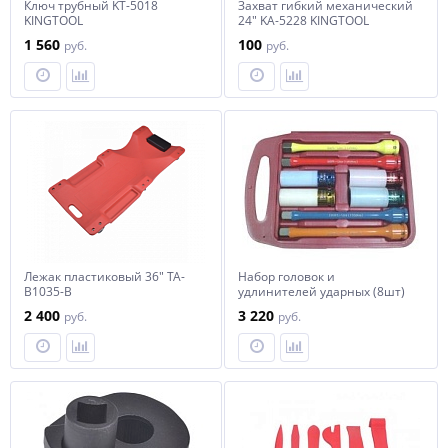
Ключ трубный KT-5018
Захват гибкий механический
KINGTOOL
24" KA-5228 KINGTOOL
1 560
100
руб.
руб.
Лежак пластиковый 36" TA-
Набор головок и
B1035-B
удлинителей ударных (8шт)
KA-4157 KINGTOOL
2 400
3 220
руб.
руб.