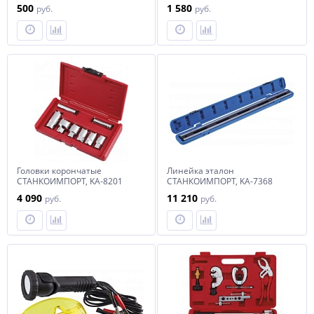
колец KA-6537K KINGTOOL
KINGTOOL
500
1 580
руб.
руб.
Головки корончатые
Линейка эталон
СТАНКОИМПОРТ, KA-8201
СТАНКОИМПОРТ, KA-7368
4 090
11 210
руб.
руб.