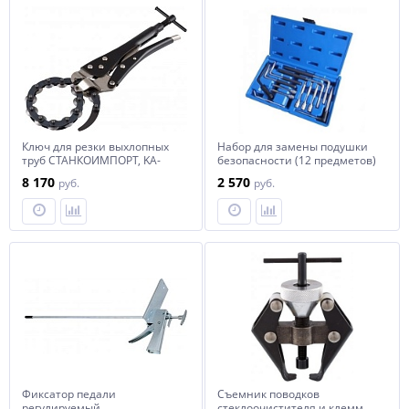
Ключ для резки выхлопных
Набор для замены подушки
труб СТАНКОИМПОРТ, KA-
безопасности (12 предметов)
5030
KA-3978A
8 170
2 570
руб.
руб.
Фиксатор педали
Съемник поводков
регулируемый
стеклоочистителя и клемм