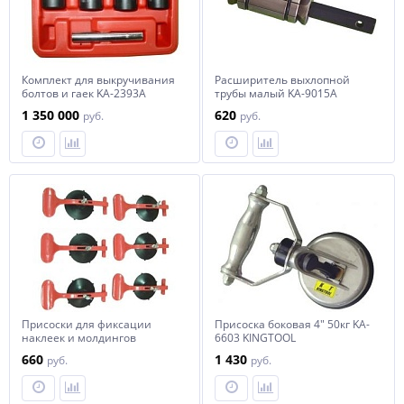
Комплект для выкручивания
Расширитель выхлопной
болтов и гаек KA-2393A
трубы малый KA-9015A
KINGTOOL
KINGTOOL
1 350 000
620
руб.
руб.
Присоски для фиксации
Присоска боковая 4" 50кг KA-
наклеек и молдингов
6603 KINGTOOL
комплект KA-7234K KINGTOOL
660
1 430
руб.
руб.