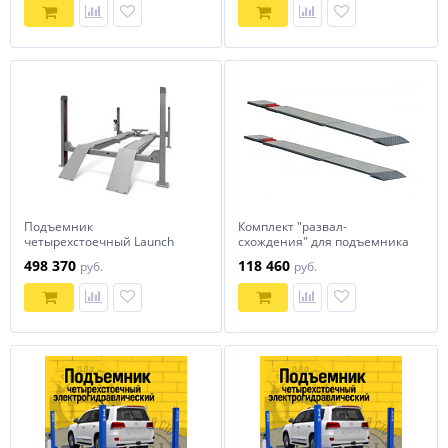
тонн
Подъемник
Комплект "развал-
четырехстоечный Launch
схождения" для подъемника
TLT-440W (с траверсой)
TST455C Trommelberg
498 370
118 460
руб.
руб.
Серый