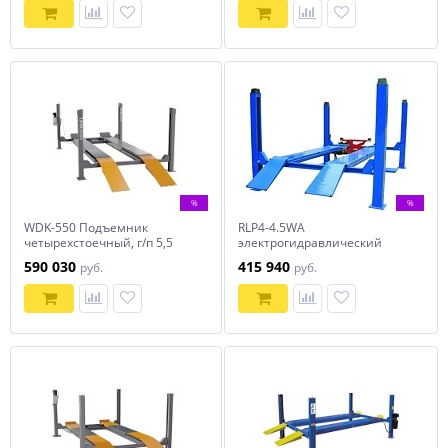
%
%
WDK-550 Подъемник
RLP4-4.5WA
четырехстоечный, г/п 5,5
электрогидравлический
тонн WiederKraft
платформенный 4-х
590 030
415 940
руб.
руб.
стоечный подъемник