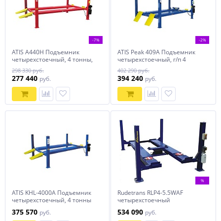
-7%
-2%
ATIS А440H Подъемник
ATIS Peak 409A Подъемник
четырехстоечный, 4 тонны,
четырехстоечный, г/п 4
для слесарных работ
тонны для сход-развала
298 330 руб.
402 290 руб.
277 440
394 240
руб.
руб.
%
ATIS KHL-4000A Подъемник
Rudetrans RLP4-5.5WAF
четырехстоечный, 4 тонны
четырехстоечный
под 3D сход-развал
подъемник для сход-развала
375 570
534 090
руб.
руб.
г/п 5,5 тонн