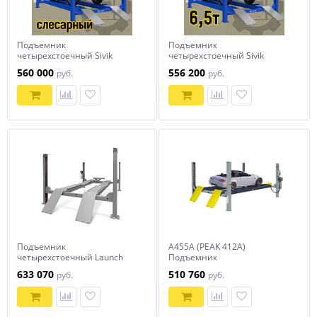
Подъемник
Подъемник
четырехстоечный Sivik
четырехстоечный Sivik
ПГА-6500/4 (слесарный)
ПГА-6500/4 Синий
560 000
556 200
руб.
руб.
Синий
Подъемник
A455A (PEAK 412A)
четырехстоечный Launch
Подъемник
TLT-455W (с траверсой)
четырехстоечный, 5,5 т., под
633 070
510 760
руб.
руб.
Серый
3D сход-развал для
длиннобазных автомобилей
(Серый)