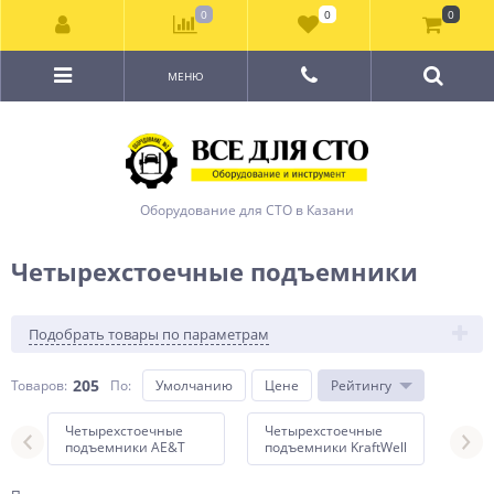
0
0
0
МЕНЮ
Оборудование для СТО в Казани
Четырехстоечные подъемники
Подобрать товары по параметрам
205
Товаров:
По
:
Умолчанию
Цене
Рейтингу
Четырехстоечные
Четырехстоечные
Чет
подъемники AE&T
подъемники KraftWell
под