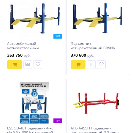
ХИТ
Автомобильный
Подъемник
четырехстоечный
четырехстоечный BRANN
подъемник F4.5D-4 AE&T
F4,5D-4
353 750
370 600
руб.
руб.
(380B) для сход-развала
-15%
ES5.5D-4L Подъемник 4-хст.
ATIS А455H Подъемник
г/п 5,5 т, 380 V с траверсой
четырехстоечный, 5.5 тонн,