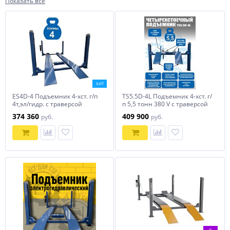
Показать все
ХИТ
ES4D-4 Подъемник 4-хст. г/п
TS5.5D-4L Подъемник 4-хст. г/
4т,эл/гидр. с траверсой
п 5,5 тонн 380 V с траверсой
2 тонны
374 360
409 900
руб.
руб.
%