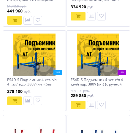
2,0 т
для слесарных работ
519 950 руб.
334 920
руб.
441 960
руб.
ХИТ
-5%
ES4D-S Подъемник 4-хст. г/п
ES4D-S Подъемник 4-хст. г/п 4
4 т,эл/гидр. 380V (к-т) (без
т,эл/гидр. 380V (к-т) (с ручной
траверсы)
траверсой)
278 100
305 100 руб.
руб.
289 850
руб.