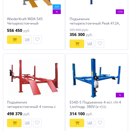
ХИТ
%
-10%
WiederKraft WDK-545
Подъемник
Четырехстоечный
четырехстоечный Peak 412A,
автомобильный подъемник
г/п 5,5 тонны для сход-
556 450
395 890 руб.
руб.
г/п 5 тонн под сход-развал
развала, ручное управление
356 300
руб.
стопорным механизмом
%
Подъёмник
ES4D-S Подъемник 4-хст. г/п 4
четырехстоечный 4 тонны с
т,эл/гидр. 380V (к-т) (с
траверсой (под сход-развал)
пневматической траверсой)
498 370
314 100
руб.
руб.
TLT-440W Launch