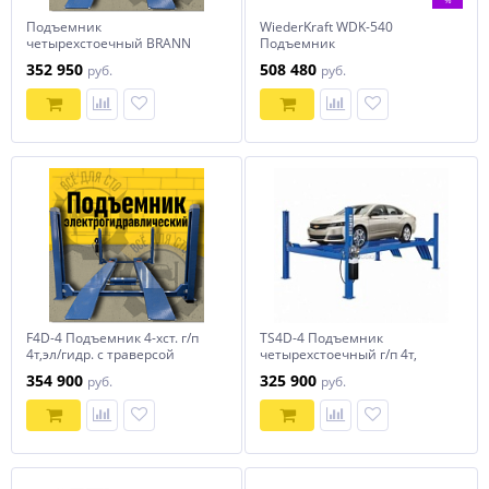
Подъемник
WiederKraft WDK-540
четырехстоечный BRANN
Подъемник
F4D-4, грузоподъемность 4т
четырехстоечный для
352 950
508 480
руб.
руб.
развала-схождения г/п 4
тонны
F4D-4 Подъемник 4-хст. г/п
TS4D-4 Подъемник
4т,эл/гидр. с траверсой
четырехстоечный г/п 4т,
ровные платформы
354 900
325 900
руб.
руб.