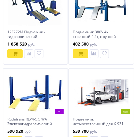
12Г272М Подъемник
Подъемник 380V 4х
гидравлический
стоечный 4.5т, c ручной
платформенный 12 тонн
траверсой 2т, 380В
1 858 520
402 500
руб.
руб.
NORDBERG 4445J
%
NEW
Rudetrans RLP4-5.5 WA
Подъемник
Электрогидравлический
четырехстоечный для X-931
платформенный 4-х
TLT440WF
590 920
539 700
руб.
руб.
стоечный подъёмник г/п 5,5