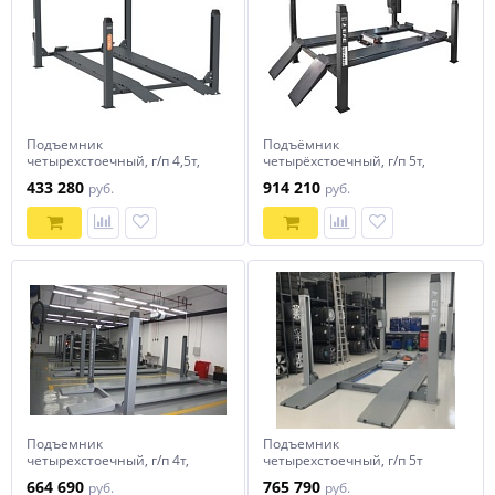
Подъемник
Подъёмник
четырехстоечный, г/п 4,5т,
четырёхстоечный, г/п 5т,
Dekar HFL4145E для сход-
Everlift 6435V2.B.57L.50T.E для
433 280
914 210
руб.
руб.
развала
сход-развала
Подъемник
Подъемник
четырехстоечный, г/п 4т,
четырехстоечный, г/п 5т