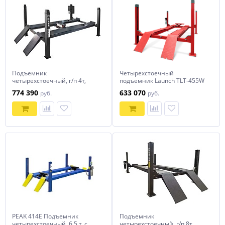
Подъемник
Четырехстоечный
четырехстоечный, г/п 4т,
подъемник Launch TLT-455W
Everlift EE-6435V2.B.48L.40T.E
с траверсой
774 390
633 070
руб.
руб.
PEAK 414E Подъемник
Подъемник
четырехстоечный, 6,5 т. с
четырехстоечный, г/п 8т,