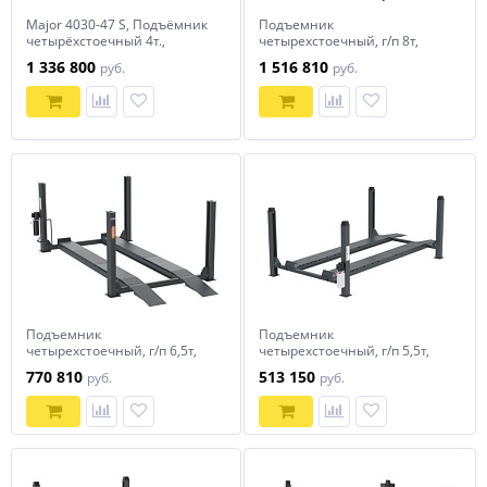
Major 4030-47 S, Подъёмник
Подъемник
четырёхстоечный 4т.,
четырехстоечный, г/п 8т,
гладкие трапы в
Dekar HFL4180E для сход-
1 336 800
1 516 810
руб.
руб.
комплектации: 9100, 756708,
развала
672659
Подъемник
Подъемник
четырехстоечный, г/п 6,5т,
четырехстоечный, г/п 5,5т,
Dekar HFL4165E для сход-
Dekar HFL4155E для сход-
770 810
513 150
руб.
руб.
развала с траверсой в
развала
комплекте.