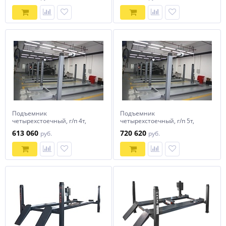
Everlift 6435V2S.48L.40T.E
,Everlift 6435V2.S.52L.50T.E
664 690
765 790
руб.
руб.
Подъемник
Подъемник
четырехстоечный, г/п 4т,
четырехстоечный, г/п 5т,
Everlift EE-6435V2S.48L.40T.M
Everlift EE-6435V2S.52L.50T.M
613 060
720 620
руб.
руб.