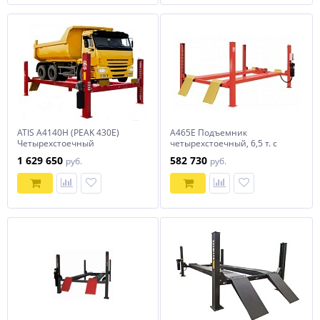
ATIS A4140H (PEAK 430E)
A465E Подъемник
Четырехстоечный
четырехстоечный, 6,5 т. с
электрогидравлический
увеличенной длиной
1 629 650
582 730
руб.
руб.
подъемник 13,5 тонн
платформы для слесарных
работ