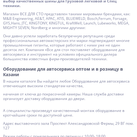
выбор качественных шины для Грузовой легковой и Спец
техники.
Магазин ВСЕ ДЛЯ СТО представлен такими мировыми брендами, как:
M&B Engineering, AE&T, APAC, ATIS, BLUEWELD, Bosch,Ferrum, Forsage,
GYS,Hans, JTC, KINGTONY, KINGTUL, KraftWell, Launch, Lubeworks, MEGA,
MIGHTY SEVEN, Nordberg и многими другими:
Они давно успели заработать безупречную репутацию среди
профессиональных автомастерских эти марки подтверждают многие
промышленные гиганты, которые работают с ними уже не один
десяток лет. Компания «Все для сто» поставляет оборудование для
автосервиса и инструмент на условиях официального дилера
большинства известных фирм-производителей техники.
Оборудование для автосервиса оптом и в розницу в
Казани
В нашем каталоге Вы найдете любое Оборудование для автосервиса
отвечающее высоким стандартам качества,
начиная от ключа до покрасочной камеры. Наша служба доставки
организует доставку оборудования до двери.
А специалисты произведут качественный монтаж оборудование в
кротчайшие сроки по доступной цене.
Адрес выставочного зала Проспект Александровской Фермы, 29 ВГ пом.
127
Режим работы с понедельника по пятницу с 10:00- 18:00