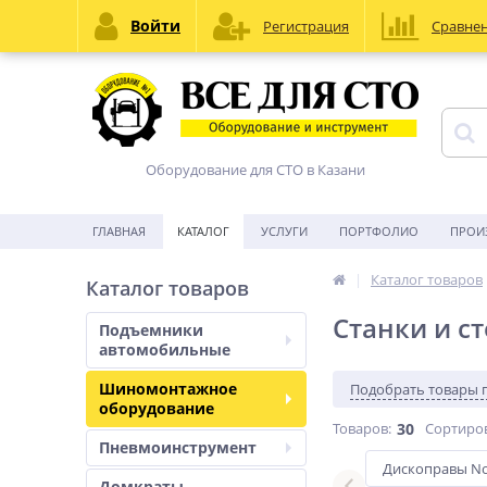
Войти
Регистрация
Сравне
Оборудование для СТО в Казани
ГЛАВНАЯ
КАТАЛОГ
УСЛУГИ
ПОРТФОЛИО
ПРОИ
Каталог товаров
Каталог товаров
Станки и с
Подъемники
автомобильные
Шиномонтажное
Подобрать товары 
оборудование
Товаров:
30
Сортиро
Пневмоинструмент
20в
Дископравы для правки
Дископравы No
Домкраты
литых дисков