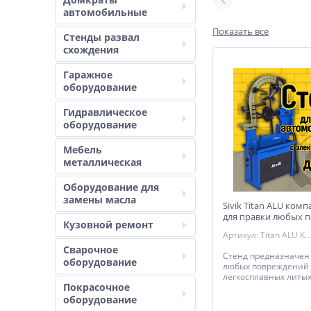
автомобильные
Показать все
Стенды развал
схождения
Гаражное
оборудование
Гидравлическое
оборудование
Мебель
металлическая
Оборудование для
замены масла
Sivik Titan ALU компа
для правки любых 
Кузовной ремонт
легкосплавных литы
Артикул: Titan ALU Компакт синий
дисков диаметром д
Сварочное
Стенд предназначен
оборудование
любых повреждений
легкосплавных литых
Покрасочное
дисков диаметром до 
электроприводом вал
оборудование
просмотра биения п