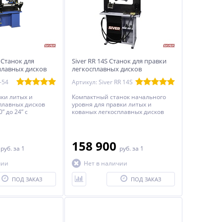
 Станок для
Siver RR 14S Станок для правки
плавных дисков
легкосплавных дисков
-54
Артикул: Siver RR 14S
вки литых и
Компактный станок начального
плавных дисков
уровня для правки литых и
” до 24” с
кованых легкосплавных дисков
 приводом
диаметром от 10” до 24”.
одольно-
карным модулем
изводства.
0
158 900
руб.
за 1
руб.
за 1
чии
Нет в наличии
ПОД ЗАКАЗ
ПОД ЗАКАЗ