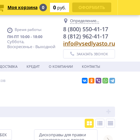
0
Моя корзина
0
ОФОРМИТЬ
руб.
Определение...
8 (800) 550-41-17
Время работы:
8 (812) 962-41-17
ПН-ПТ 10:00 - 18:00
Суббота,
info@vsedlyasto.ru
Воскресенье - Выходной
ЗАКАЗАТЬ ЗВОНОК
ДОСТАВКА
КРЕДИТ
О КОМПАНИИ
КОНТАКТЫ
ков
БЕК
Дископравы для правки
Дископравы для
штампованных дисков
мотоциклетных