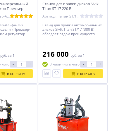
универсальный
Станок для правки дисков Sivik
сков Премьер-
Titan ST-17 220 В
Артикул: Премьер-Альфа-ТР
Артикул: Титан ST/17 220В синий
ер-Альфа-ТР»
Стенд для правки автомобильных
модели «Премьер-
дисков Sivik Titan ST/17 (380 В)
ием регулятор
обладает рядом преимуществ,
при токарной
которые делают его
а. Число оборотов
востребованным оборудованием
 40 до 480 об/мин,
для автосервисов и
 возможности
шиномонтажных мастерских.
0
216 000
руб.
за 1
руб.
за 1
отки дисков из
Основные достоинства включают
 и разных
универсальность,
-
+
-
+
много
В наличии много
функциональность, надёжность и
комплектацию.
В КОРЗИНУ
В КОРЗИНУ