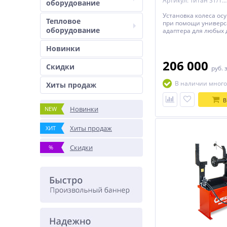
Артикул: Титан ST/16 синий
оборудование
Установка колеса ос
Тепловое
при помощи универс
оборудование
адаптера для любых 
или 5-ю отверстиям
Новинки
206 000
Скидки
руб.
В наличии много
Хиты продаж
В
Новинки
NEW
Хиты продаж
ХИТ
Скидки
%