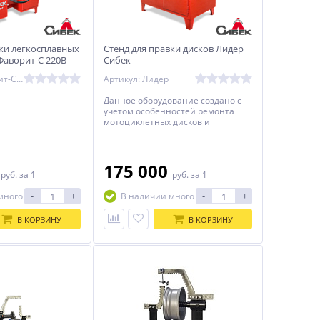
вки легкосплавных
Стенд для правки дисков Лидер
Фаворит-С 220В
Сибек
Артикул: Фаворит-С 220
Артикул: Лидер
Данное оборудование создано с
учетом особенностей ремонта
мотоциклетных дисков и
предназначено для
восстановления геометрии таких
дисков диаметром до 21 дюйма.
0
175 000
руб.
за 1
руб.
за 1
-
+
-
+
много
В наличии много
В КОРЗИНУ
В КОРЗИНУ