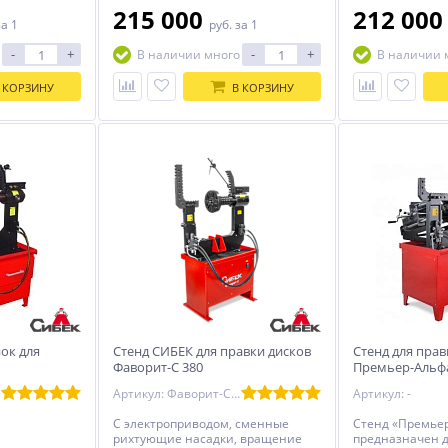
диска.
215 000
212 00
за 1
руб.
за 1
-
+
-
+
В наличии много
В наличии 
 КОРЗИНУ
В КОРЗИНУ
ок для
Стенд СИБЕК для правки дисков
Стенд для прав
Фаворит-С 380
Премьер-Альф
Артикул: Фаворит-С 380
Артикул: -
С электроприводом, сменные
Стенд «Премье
рихтующие насадки, вращение
предназначен 