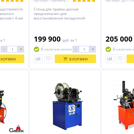
Артикул: Премьер Мини
уществляется
Стенд для правки дисков
ального
предназначен для
дисков с 4-мя
восстановления посадочной
и
полки и бортовой закраины
стальных штампованных дисков
диаметром от 13 до 17 дюймов
199 900
205 00
за 1
руб.
за 1
-
+
-
+
В наличии много
В наличии 
 КОРЗИНУ
В КОРЗИНУ