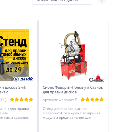
ки дисков Sivik
Сибек Фаворит-Премиум Станок
акт с
для правки дисков
дом
Артикул: Titan ALU (Э) Компакт синий
Артикул: Фаворит Премиум
ачен для правки
Стенд для правки дисков
ений
«Фаворит-Премиум» с токарным
литых и кованых
модулем предназначен для
м до 24” c
правки особо сложных
м вала для
повреждений литых и кованых
ния поврежденного
легкосплавных дисков, а также для