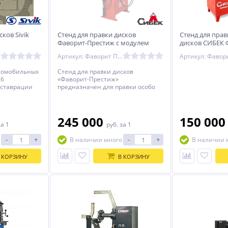
ков Sivik
Стенд для правки дисков
Стенд для пра
Фаворит-Престиж с модулем
дисков СИБЕК 
"третья рука" Сибек
Артикул: Фаворит Престиж 3р
втомобильных
Стенд для правки дисков
16
«Фаворит-Престиж»
еставрации
предназначен для правки особо
краин и
сложных повреждений литых и
пованных
кованых легкосплавных дисков,
томобилей
245 000
150 00
за 1
руб.
за 1
-
+
-
+
В наличии много
В наличии 
 КОРЗИНУ
В КОРЗИНУ