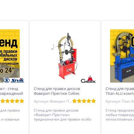
кт - стенд
Стенд для правки дисков
Стенд для прав
повреждений
Фаворит-Престиж Сибек
Titan ALU комп
х и кованых
электроприво
Артикул: Фаворит Престиж
о 24”
 для правки
Стенд для правки дисков
Стенд предназн
«Фаворит-Престиж»
любых поврежд
 и кованых
предназначен для правки особо
легкосплавных 
24” c
сложных повреждений литых и
дисков диаметро
а для
кованых легкосплавных дисков,
электроприводо
оврежденного
просмотра бие