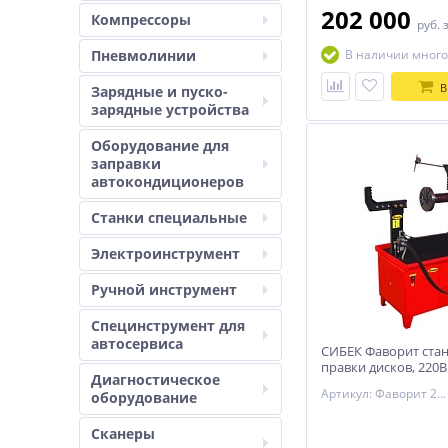
диска.
202 000
Компрессоры
руб.
Пневмолинии
В наличии много
В
Зарядные и пуско-
зарядные устройства
Оборудование для
заправки
автокондиционеров
Станки специальные
Электроинструмент
Ручной инструмент
Специнструмент для
автосервиса
СИБЕК Фаворит стан
правки дисков, 220В
Диагностическое
Артикул: Фаворит 220
оборудование
Сканеры