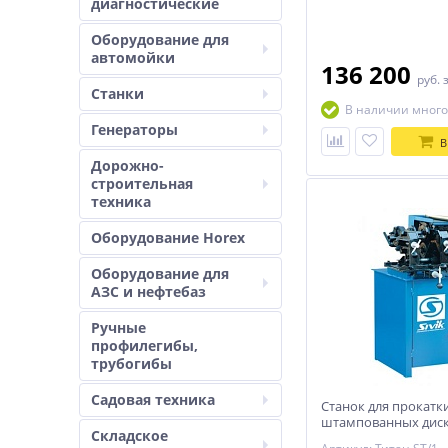
диагностические
Оборудование для
автомойки
136 200
руб.
Станки
В наличии много
Генераторы
В
Дорожно-
строительная
техника
Оборудование Horex
Оборудование для
АЗС и нефтебаз
Ручные
профилегибы,
трубогибы
Садовая техника
Станок для прокатк
штампованных диско
Складское
16, (в-550д) СИВИК 3