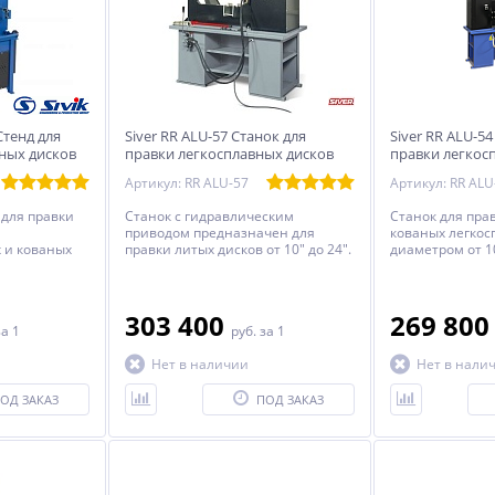
Стенд для
Siver RR ALU-57 Станок для
Siver RR ALU-54
ных дисков
правки легкосплавных дисков
правки легкос
Артикул: RR ALU-57
Артикул: RR ALU
 для правки
Станок с гидравлическим
Станок для пра
приводом предназначен для
кованых легкос
 и кованых
правки литых дисков от 10" до 24".
диаметром от 10
24”.
электрическим
шпинделя и пр
скользящим то
импортного про
303 400
269 80
за 1
руб.
за 1
Нет в наличии
Нет в нали
ОД ЗАКАЗ
ПОД ЗАКАЗ