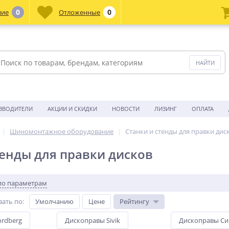
0
0
ние
Отложенные
ЗВОДИТЕЛИ
АКЦИИ И СКИДКИ
НОВОСТИ
ЛИЗИНГ
ОПЛАТА
Шиномонтажное оборудование
Станки и стенды для правки дис
тенды для правки дисков
по параметрам
вать по
:
Умолчанию
Цене
Рейтингу
rdberg
Дископравы Sivik
Дископравы Си