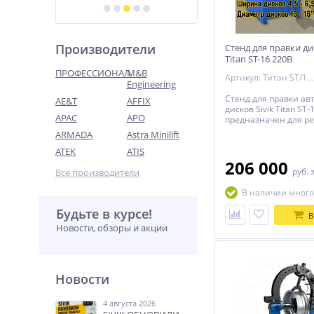
Производители
Стенд для правки дис
Titan ST-16 220В
ПРОФЕССИОНАЛ
M&B
Артикул: Титан ST/16 220В синий
Engineering
Стенд для правки а
AE&T
AFFIX
дисков Sivik Titan ST-
APAC
APO
предназначен для р
деформированных за
ARMADA
Astra Minilift
полок ободьев штам
ATEK
ATIS
дисков легковых ав
206 000
руб.
Все производители
В наличии много
Будьте в курсе!
В
Новости, обзоры и акции
Новости
4 августа 2026