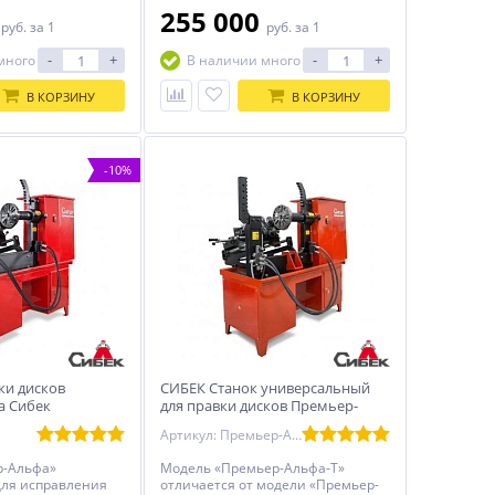
правки «восьмерки» и спиц дисков
0
255 000
руб.
за 1
руб.
за 1
от 10 до 26 дюймов включительно
(от 22-х дюймов используйте
-
+
-
+
много
В наличии много
мобильный кронштейн).
В КОРЗИНУ
В КОРЗИНУ
-10%
ки дисков
СИБЕК Станок универсальный
а Сибек
для правки дисков Премьер-
Альфа-Т
Артикул: Премьер-Альфа-Т
р-Альфа»
Модель «Премьер-Альфа-Т»
для исправления
отличается от модели «Премьер-