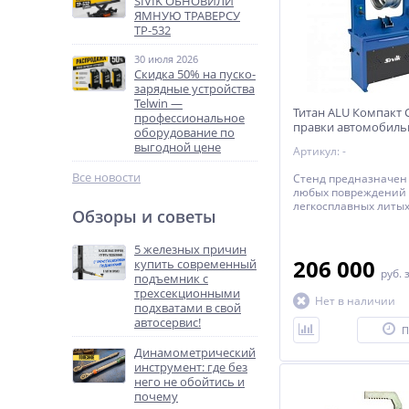
SIVIK ОБНОВИЛИ
ЯМНУЮ ТРАВЕРСУ
ТР-532
30 июля 2026
Скидка 50% на пуско-
зарядные устройства
Telwin —
Титан ALU Компакт 
профессиональное
правки автомобиль
оборудование по
выгодной цене
Артикул: -
Все новости
Стенд предназначен
любых повреждений
легкосплавных литых
Обзоры и советы
дисков диаметром до 
5 железных причин
206 000
купить современный
руб.
подъемник с
трехсекционными
Нет в наличии
подхватами в свой
автосервис!
П
Динамометрический
инструмент: где без
него не обойтись и
почему