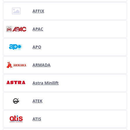
AFFIX
APAC
APO
ARMADA
Astra Minilift
ATEK
ATIS