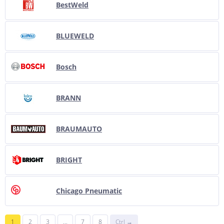
BestWeld
BLUEWELD
Bosch
BRANN
BRAUMAUTO
BRIGHT
Chicago Pneumatic
1
2
3
...
7
8
Ctrl →