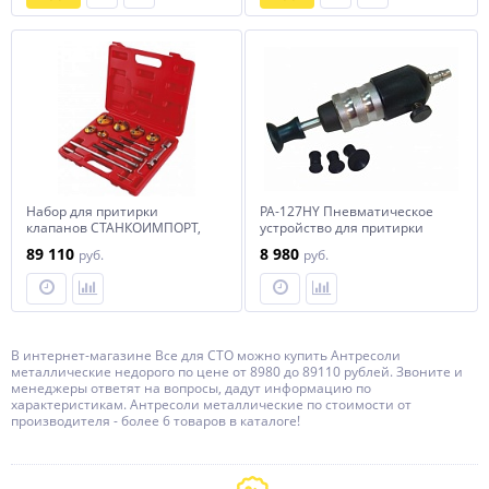
Набор для притирки
PA-127HY Пневматическое
клапанов СТАНКОИМПОРТ,
устройство для притирки
KA-7322K
клапанов с насадками 20, 30,
89 110
8 980
руб.
руб.
35, 45 мм.
В интернет-магазине Все для СТО можно купить Антресоли
металлические недорого по цене от 8980 до 89110 рублей. Звоните и
менеджеры ответят на вопросы, дадут информацию по
характеристикам. Антресоли металлические по стоимости от
производителя - более 6 товаров в каталоге!