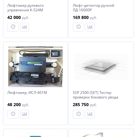
Люфтомер рулевого
Люфт-детектор ручной
управления К-524М
ЛД-16000Р
42 000
169 800
руб.
руб.
Люфтомер, ИСЛ-401М
SSP 2500 (SET) Тестер
проверки бокового увода
48 200
285 750
руб.
руб.