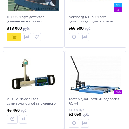
ХИТ
%
ДЛ003 Люфт-детектор
Nordberg NTE50 Люфт-
(канавный вариант)
детектор для диагностики
подвески
318 000
566 500
руб.
руб.
-15%
ИСЛ-М Измеритель
Тестер диагностики подвески
суммарного люфта рулевого
AGK-1
управления
46 460
73 000 руб.
руб.
62 050
руб.